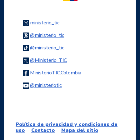
Logo Instagram
ministerio_tic
Logo Threads
@ministerio_tic
Logo Tiktok
@ministerio_tic
Logo Twitter
@Ministerio_TIC
Logo Facebook
MinisterioTIC.Colombia
Logo Youtube
@ministeriotic
Logo WhatsApp
Política de privacidad y condiciones de
uso
Contacto
Mapa del sitio