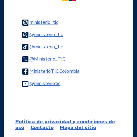
Logo Instagram
ministerio_tic
Logo Threads
@ministerio_tic
Logo Tiktok
@ministerio_tic
Logo Twitter
@Ministerio_TIC
Logo Facebook
MinisterioTIC.Colombia
Logo Youtube
@ministeriotic
Logo WhatsApp
Política de privacidad y condiciones de
uso
Contacto
Mapa del sitio